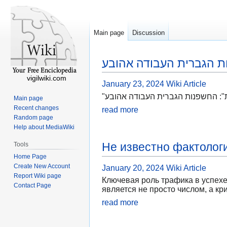
Main page
Discussion
 הגברית העבודה אהובע
vigilwiki.com
January 23, 2024
Wiki Article
"": החשפנות הגברית העבודה אהובע
Main page
Recent changes
read more
Random page
Help about MediaWiki
Не известно фактолог
Tools
Home Page
Create New Account
January 20, 2024
Wiki Article
Report Wiki page
Ключевая роль трафика в успехе
Contact Page
является не просто числом, а кр
read more